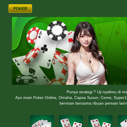
POKER
Punya strategi ? Uji nyalimu di
Ayo main Poker Online, Omaha, Capsa Susun, Ceme, Super10,
bermain bersama ribuan pemain lai